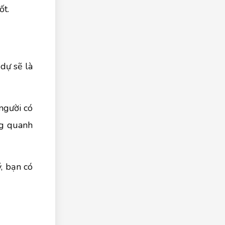
ốt.
dự sẽ là
người có
ng quanh
, bạn có