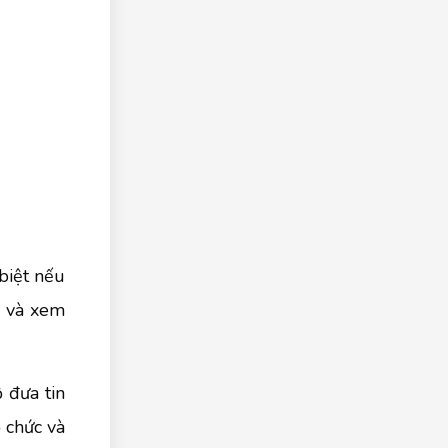
biệt nếu
n và xem
 đưa tin
 chức và