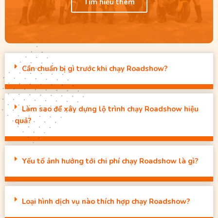
Tìm hiểu thêm
Cần chuẩn bị gì trước khi chạy Roadshow?
Làm sao để xây dựng lộ trình chạy Roadshow hiệu
quả?
Yếu tố ảnh hưởng tới chi phí chạy Roadshow là gì?
Loại hình dịch vụ nào thích hợp chạy Roadshow?