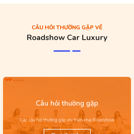
CÂU HỎI THƯỜNG GẶP VỀ
Roadshow Car Luxury
Câu hỏi thường gặp
Các câu hỏi thường gặp khi triển khai Roadshow