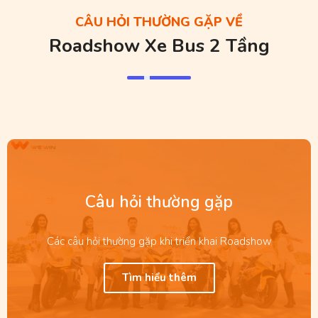
CÂU HỎI THƯỜNG GẶP VỀ
Roadshow Xe Bus 2 Tầng
Câu hỏi thường gặp
Các câu hỏi thường gặp khi triển khai Roadshow
Tìm hiểu thêm