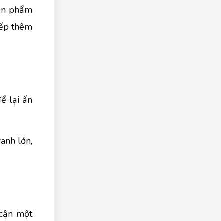
sản phẩm
iếp thêm
ể lại ấn
ranh lớn,
 cận một