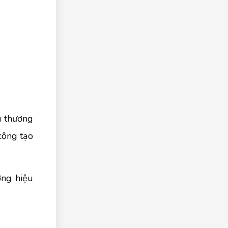
u thương
công tạo
ơng hiệu