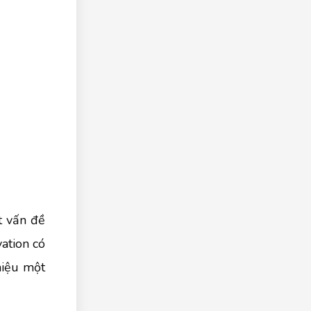
t vấn đề
ation có
hiệu một