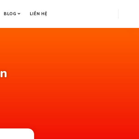
BLOG
LIÊN HỆ
ạn