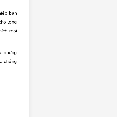
hiệp bạn
khó lòng
hích mọi
ạo những
ua chúng