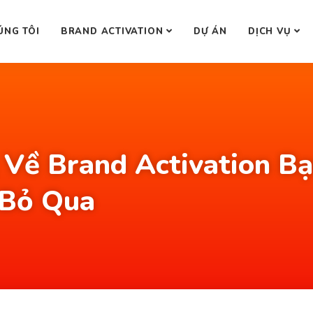
ÚNG TÔI
BRAND ACTIVATION
DỰ ÁN
DỊCH VỤ
 Về Brand Activation B
 Bỏ Qua