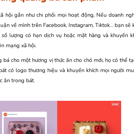
xã hội gần như chi phối mọi hoạt động, Nếu doanh ng
luận về mình trên Facebook, Instagram, Tiktok… bạn sẽ 
ột số lượng có hạn dịch vụ hoặc mặt hàng và khuyến k
ên mạng xã hội.
 bá cho một hương vị thức ăn cho chó mới, họ có thể t
c bát có logo thương hiệu và khuyến khích mọi người m
c ăn trong bát.