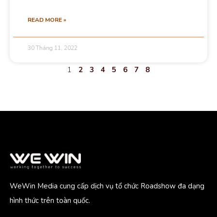
READ MORE »
30 Tháng 11, 2022
1
2
3
4
5
6
7
8
WeWin Media cung cấp dịch vụ tổ chức Roadshow đa dạng
hình thức trên toàn quốc.