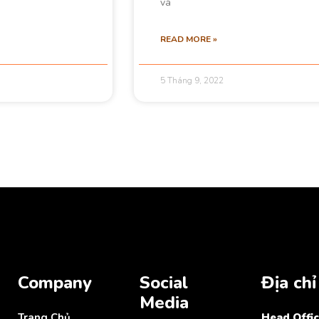
và
READ MORE »
5 Tháng 9, 2022
Company
Social
Địa chỉ
Media
Trang Chủ
Head Offic