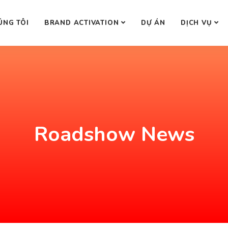
ÚNG TÔI
BRAND ACTIVATION
DỰ ÁN
DỊCH VỤ
Roadshow News